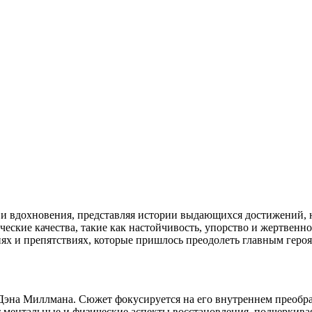
 вдохновения, представляя истории выдающихся достижений, н
еские качества, такие как настойчивость, упорство и жертвенн
ях и препятствиях, которые пришлось преодолеть главным геро
Дэна Миллмана. Сюжет фокусируется на его внутреннем преобраз
т ментальные и физические аспекты восстановления, подчеркива