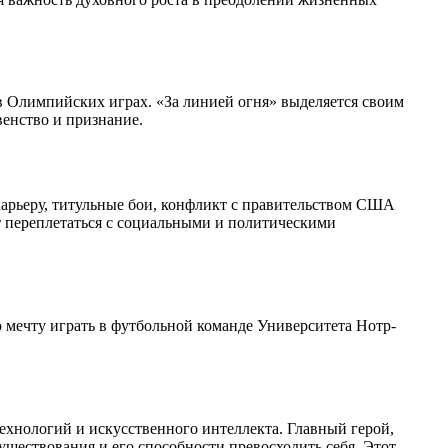
в Олимпийских играх. «За линией огня» выделяется своим
енство и признание.
арьеру, титульные бои, конфликт с правительством США
т переплетаться с социальными и политическими
 мечту играть в футбольной команде Университета Нотр-
ехнологий и искусственного интеллекта. Главный герой,
уществования и его способности превосходить себя. Этот