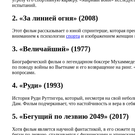
испытаний.
2. «За линией огня» (2008)
Этот фильм рассказывает о юной спринтерше, которая пре
вниманием к психологии
спорта
и изображением женщин в 
3. «Величайший» (1977)
Биографический фильм о легендарном боксере Мухаммеде 
по поводу войны во Вьетнаме и его возвращение на ринг
вопросами.
4. «Руди» (1993)
История Руди Руттигера, который, несмотря на свой небо
Дам. Фильм подчеркивает, что настойчивость и вера в себ
5. «Бегущий по лезвию 2049» (2017)
Хотя фильм является научной фантастикой, в его сюжете 
бегун по лезвию, сталкивается с физическими и этическим