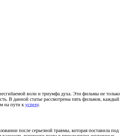
есгибаемой воли и триумфа духа. Эти фильмы не только
ость. В данной статье рассмотрены пять фильмов, каждый
ям на пути к
успеху
.
овании после серьезной травмы, которая поставила под
я важность духовного роста в преодолении жизненных