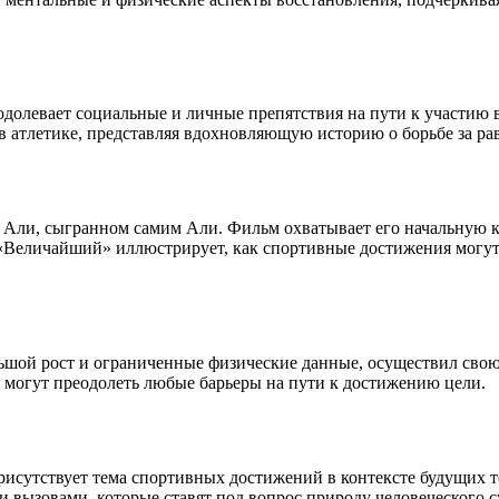
одолевает социальные и личные препятствия на пути к участию 
атлетике, представляя вдохновляющую историю о борьбе за рав
Али, сыгранном самим Али. Фильм охватывает его начальную к
. «Величайший» иллюстрирует, как спортивные достижения могу
льшой рост и ограниченные физические данные, осуществил свою
я могут преодолеть любые барьеры на пути к достижению цели.
присутствует тема спортивных достижений в контексте будущих т
и вызовами, которые ставят под вопрос природу человеческого с