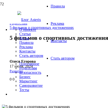
Правила
Родителям
Реклама
5 фильмов о спортивных достижениях
О проекте
Статьи
5 фильмов о спортивных достижени
Тесты
Контакты
Правила
Реклама
Контакты
Cтать автором
Cтать автором
Олеся Егорова
Популярное
17 июля, 2024
Родителям
Развитие
Безопасность
Бизнес
0
0
Маркетинг
Саморазвитие
Тесты