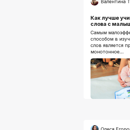
Валентина Т
Как лучше учи
слова с мал
Самым малоэфф
способом в изуч
слов является п
монотонное…
Олеся Егоро