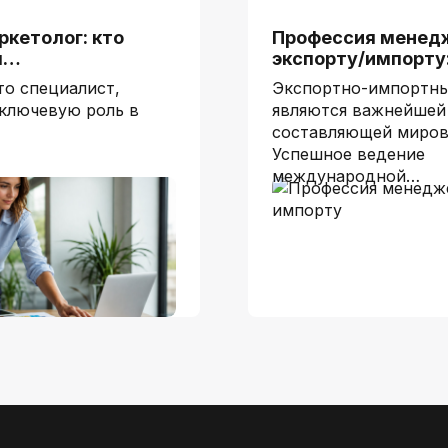
кетолог: кто
Профессия менед
им…
экспорту/импорту
то специалист,
Экспортно-импортны
 ключевую роль в
являются важнейшей
составляющей миров
Успешное ведение
международной…