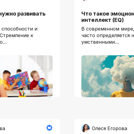
нужно развивать
Что такое эмоцио
интеллект (EQ)
 способности и
В современном мире,
 Стремление к
часто определяется 
го…
умственными…
ва
Олеся Егорова