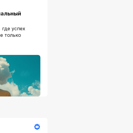
нальный
 где успех
не только