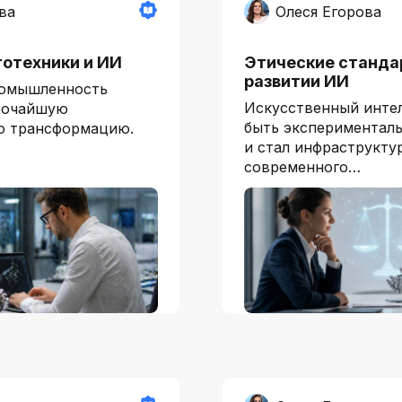
ва
Олеся Егорова
тотехники и ИИ
Этические станда
развитии ИИ
ромышленность
Искусственный интел
бочайшую
быть экспериментал
ю трансформацию.
и стал инфраструкту
современного…