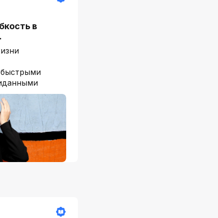
бкость в
…
изни
 быстрыми
иданными