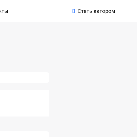
кты
Cтать автором