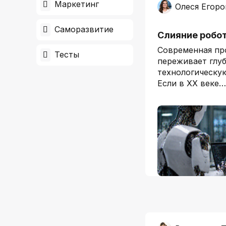
Маркетинг
Олеся Егоро
Саморазвитие
Слияние робо
Современная п
Тесты
переживает глу
технологическу
Если в XX веке…