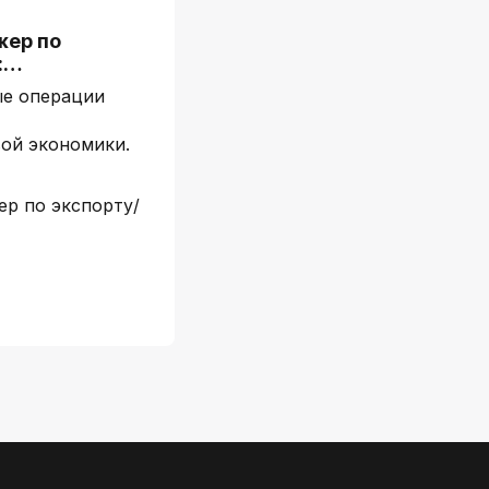
жер по
:…
е операции
ой экономики.