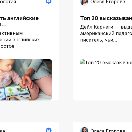
олстая
Олеся Егорова
ть английские
Топ 20 высказыван
ыш…
Дейл Карнеги — вы
ективным
американский педаго
ении английских
писатель, чьи…
ростое
ва
Олеся Егорова