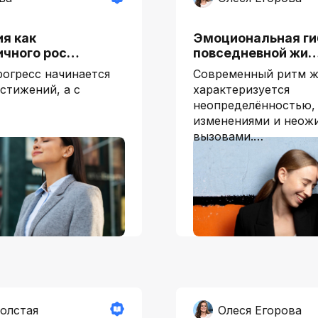
я как
Эмоциональная ги
ичного рос…
повседневной жи
рогресс начинается
Современный ритм ж
стижений, а с
характеризуется
неопределённостью,
изменениями и неож
вызовами.…
олстая
Олеся Егорова