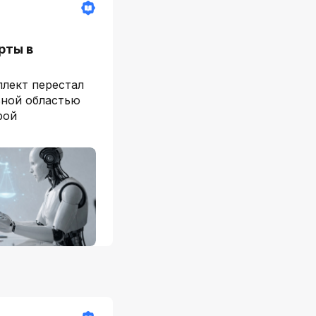
рты в
лект перестал
ьной областью
рой