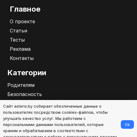
Главное
О проекте
Статьи
Тесты
Реклама
Контакты
Категории
Родителям
Безопасность
Бизнес
Сайт asterix.by собирает обезличенные данные о
Саморазвитие
пользователях посредством cookies-файлов, чтобы
улучшать качество услуг. Мы работаем с
Ok
персональными данными пользователей, которые
2026
храним и обрабатываем в соответствии с
законодательством о работе с персональными данными.