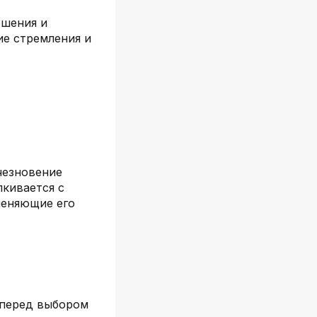
ешения и
е стремления и
чезновение
лкивается с
меняющие его
 перед выбором