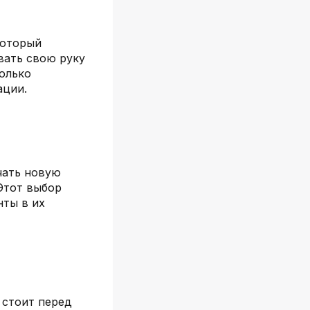
который
вать свою руку
только
ации.
чать новую
 Этот выбор
нты в их
 стоит перед