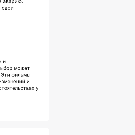
в аварию.
ь свои
е и
выбор может
. Эти фильмы
 изменений и
стоятельствах у