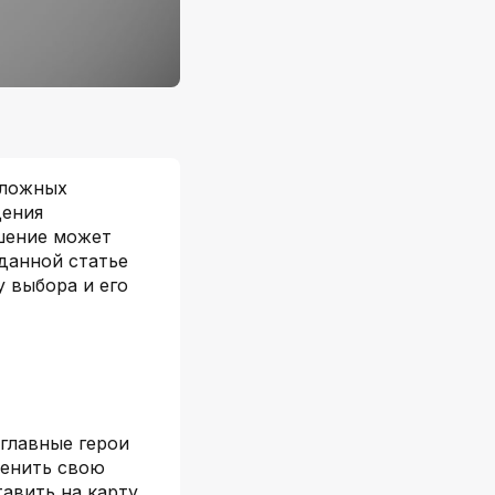
сложных
дения
ешение может
данной статье
 выбора и его
главные герои
менить свою
авить на карту