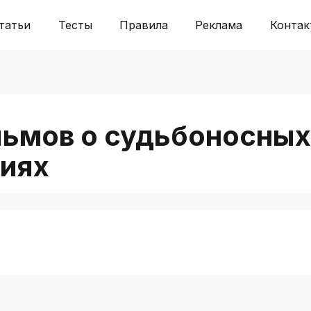
татьи
Тесты
Правила
Реклама
Контак
льмов о судьбоносны
иях