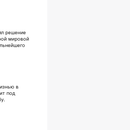
ял решение
рой мировой
альнейшего
жизнью в
ит под
у.