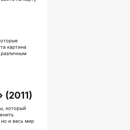
которые
Эта картина
о различным
 (2011)
ы, который
менить
 но и весь мир