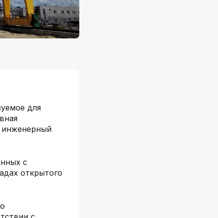
зуемое для
овная
я инженерный
анных с
ладах открытого
го
тствии с