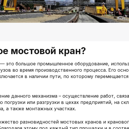
ое мостовой кран?
 — это большое промышленное оборудование, исполь
узов во время производственного процесса. Его осн
ключается в наличии пути, по которому перемещаетс
ение данного механизма – осуществление работ, связ
 погрузки или разгрузки в цехах предприятий, на ск
па, а также монтажных участках.
ожество разновидностей мостовых кранов и краново
Благодаря этому под каждый тип площадки и в соотве