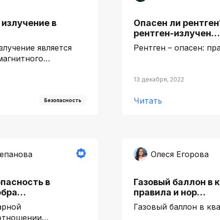
 излучение в
Опасен ли рентген
рентген-излучен…
злучение является
Рентген – опасен: п
магнитного…
13 декабря, 2022
Читать
Безопасность
тепанова
Олеся Егорова
пасность в
Газовый баллон в 
обра…
правила и нор…
арной
Газовый баллон в кв
 отношении…