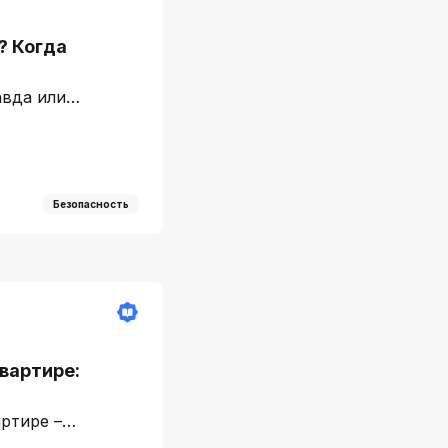
? Когда
равда или…
Безопасность
квартире:
артире –…