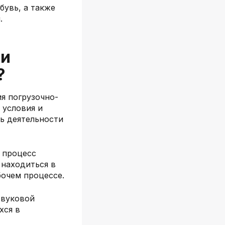
увь, а также
.
ии
?
я погрузочно-
 условия и
ь деятельности
 процесс
 находиться в
бочем процессе.
звуковой
хся в