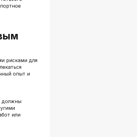
спортное
овым
ми рисками для
лекаться
чный опыт и
е должны
ругими
абот или