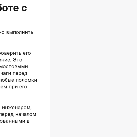
оте с
но выполнить
роверить его
ание. Это
 мостовыми
ычаги перед
 любые поломки
ем при его
, инженером,
перед началом
вованными в