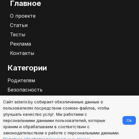
Главное
О проекте
Статьи
Тесты
Реклама
Контакты
Категории
Родителям
Безопасность
Бизнес
Сайт asterix.by собирает обезличенные данные о
Саморазвитие
пользователях посредством cookies-файлов, чтобы
улучшать качество услуг. Мы работаем с
Ok
персональными данными пользователей, которые
2026
храним и обрабатываем в соответствии с
законодательством о работе с персональными данными.