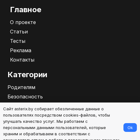
Главное
О проекте
Статьи
Тесты
Реклама
Контакты
Категории
Родителям
Безопасность
Бизнес
Сайт asterix.by собирает обезличенные данные о
Саморазвитие
пользователях посредством cookies-файлов, чтобы
улучшать качество услуг. Мы работаем с
Ok
персональными данными пользователей, которые
2026
храним и обрабатываем в соответствии с