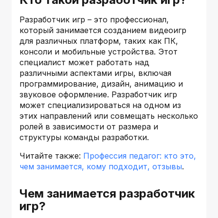
Разработчик игр – это профессионал,
который занимается созданием видеоигр
для различных платформ, таких как ПК,
консоли и мобильные устройства. Этот
специалист может работать над
различными аспектами игры, включая
программирование, дизайн, анимацию и
звуковое оформление. Разработчик игр
может специализироваться на одном из
этих направлений или совмещать несколько
ролей в зависимости от размера и
структуры команды разработки.
Читайте также:
Профессия педагог: кто это,
чем занимается, кому подходит, отзывы
.
Чем занимается разработчик
игр?