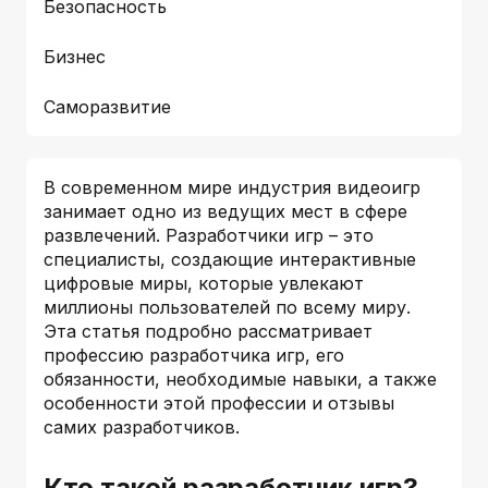
Безопасность
Бизнес
Саморазвитие
В современном мире индустрия видеоигр
занимает одно из ведущих мест в сфере
развлечений. Разработчики игр – это
специалисты, создающие интерактивные
цифровые миры, которые увлекают
миллионы пользователей по всему миру.
Эта статья подробно рассматривает
профессию разработчика игр, его
обязанности, необходимые навыки, а также
особенности этой профессии и отзывы
самих разработчиков.
Кто такой разработчик игр?