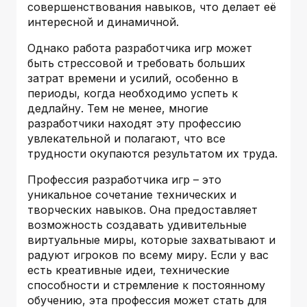
совершенствования навыков, что делает её
интересной и динамичной.
Однако работа разработчика игр может
быть стрессовой и требовать больших
затрат времени и усилий, особенно в
периоды, когда необходимо успеть к
дедлайну. Тем не менее, многие
разработчики находят эту профессию
увлекательной и полагают, что все
трудности окупаются результатом их труда.
Профессия разработчика игр – это
уникальное сочетание технических и
творческих навыков. Она предоставляет
возможность создавать удивительные
виртуальные миры, которые захватывают и
радуют игроков по всему миру. Если у вас
есть креативные идеи, технические
способности и стремление к постоянному
обучению, эта профессия может стать для