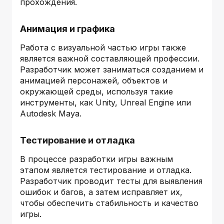
прохождения.
Анимация и графика
Работа с визуальной частью игры также
является важной составляющей профессии.
Разработчик может заниматься созданием и
анимацией персонажей, объектов и
окружающей среды, используя такие
инструменты, как Unity, Unreal Engine или
Autodesk Maya.
Тестирование и отладка
В процессе разработки игры важным
этапом является тестирование и отладка.
Разработчик проводит тесты для выявления
ошибок и багов, а затем исправляет их,
чтобы обеспечить стабильность и качество
игры.