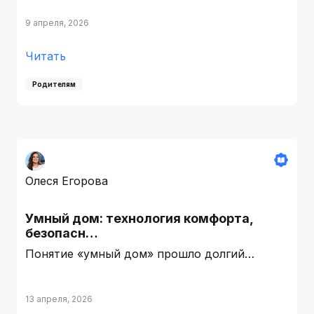
9 апреля, 2026
Читать
Родителям
Олеся Егорова
Умный дом: технология комфорта,
безопасн…
Понятие «умный дом» прошло долгий…
13 апреля, 2026