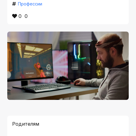
Профессии
0
0
Родителям