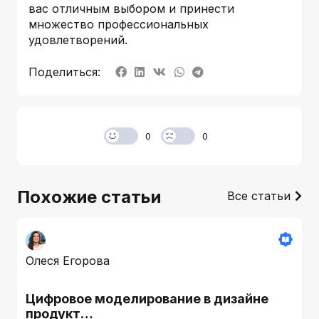
вас отличным выбором и принести
множество профессиональных
удовлетворений.
Поделиться:
0
0
Похожие статьи
Все статьи
Олеся Егорова
Цифровое моделирование в дизайне
продукт…