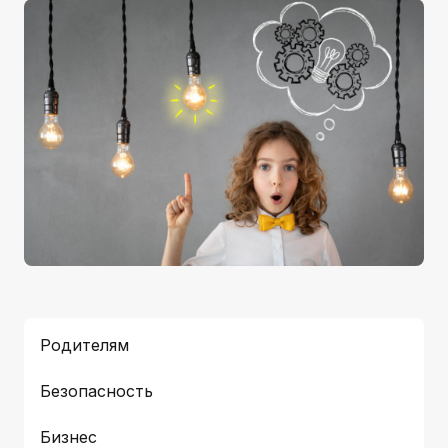
Родителям
Безопасность
Бизнес