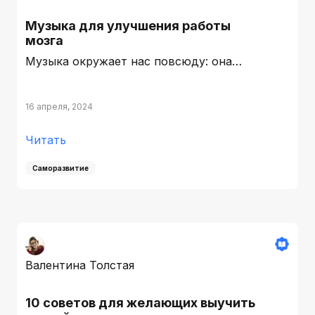
Музыка для улучшения работы
мозга
Музыка окружает нас повсюду: она…
16 апреля, 2024
Читать
Саморазвитие
Валентина Толстая
10 советов для желающих выучить