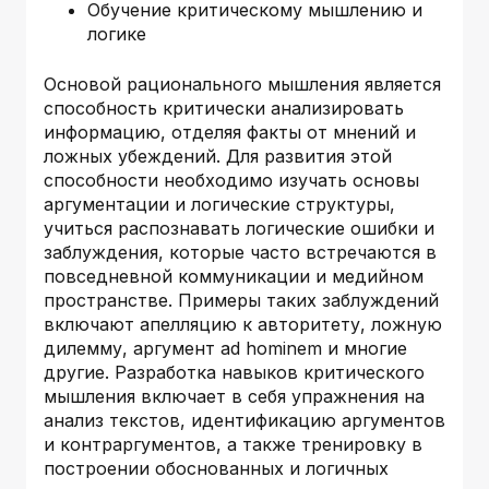
Обучение критическому мышлению и
логике
Основой рационального мышления является
способность критически анализировать
информацию, отделяя факты от мнений и
ложных убеждений. Для развития этой
способности необходимо изучать основы
аргументации и логические структуры,
учиться распознавать логические ошибки и
заблуждения, которые часто встречаются в
повседневной коммуникации и медийном
пространстве. Примеры таких заблуждений
включают апелляцию к авторитету, ложную
дилемму, аргумент ad hominem и многие
другие. Разработка навыков критического
мышления включает в себя упражнения на
анализ текстов, идентификацию аргументов
и контраргументов, а также тренировку в
построении обоснованных и логичных