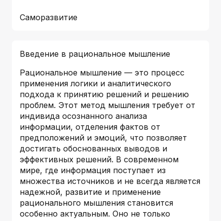
Саморазвитие
Введение в рациональное мышление
Рациональное мышление — это процесс
применения логики и аналитического
подхода к принятию решений и решению
проблем. Этот метод мышления требует от
индивида осознанного анализа
информации, отделения фактов от
предположений и эмоций, что позволяет
достигать обоснованных выводов и
эффективных решений. В современном
мире, где информация поступает из
множества источников и не всегда является
надежной, развитие и применение
рационального мышления становится
особенно актуальным. Оно не только