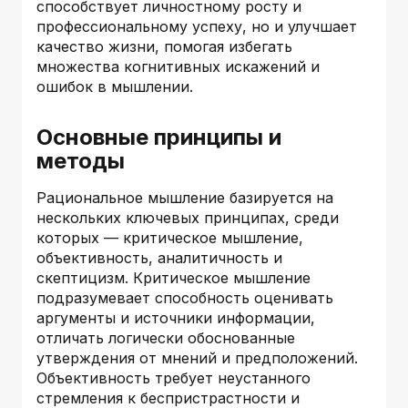
способствует личностному росту и
профессиональному успеху, но и улучшает
качество жизни, помогая избегать
множества когнитивных искажений и
ошибок в мышлении.
Основные принципы и
методы
Рациональное мышление базируется на
нескольких ключевых принципах, среди
которых — критическое мышление,
объективность, аналитичность и
скептицизм. Критическое мышление
подразумевает способность оценивать
аргументы и источники информации,
отличать логически обоснованные
утверждения от мнений и предположений.
Объективность требует неустанного
стремления к беспристрастности и