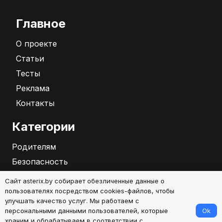
Главное
О проекте
Статьи
Тесты
Реклама
Контакты
Категории
Родителям
Безопасность
Бизнес
Сайт asterix.by собирает обезличенные данные о
Саморазвитие
пользователях посредством cookies-файлов, чтобы
улучшать качество услуг. Мы работаем с
Ok
персональными данными пользователей, которые
2026
храним и обрабатываем в соответствии с