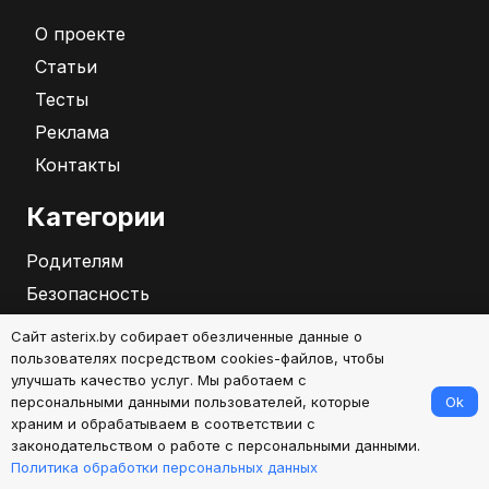
О проекте
Статьи
Тесты
Реклама
Контакты
Категории
Родителям
Безопасность
Бизнес
Сайт asterix.by собирает обезличенные данные о
Саморазвитие
пользователях посредством cookies-файлов, чтобы
улучшать качество услуг. Мы работаем с
Ok
персональными данными пользователей, которые
2026
храним и обрабатываем в соответствии с
законодательством о работе с персональными данными.
Политика обработки персональных данных