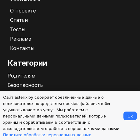
О проекте
Статьи
Тесты
Реклама
Контакты
Категории
Родителям
Безопасность
Бизнес
Сайт asterix.by собирает обезличенные данные о
Саморазвитие
пользователях посредством cookies-файлов, чтобы
улучшать качество услуг. Мы работаем с
Ok
персональными данными пользователей, которые
2026
храним и обрабатываем в соответствии с
законодательством о работе с персональными данными.
Политика обработки персональных данных